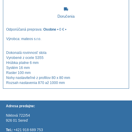
Doručenia
Osobne
•
0 €
•
Výrobca:
mateos s.r.o.
Dokonalá rovinnosť stola
Vyrobené z ocele S355
Hrúbka platne 6 mm
Systém 16 mm
Raster 100 mm
Nohy nastaviteľné z profilov 80 x 80 mm
Rozsah nastavenia 870 až 1000 mm
Adresa predajne:
Niklová 722/54
926 01 Sereď
Tel.:
+421 918 689 753