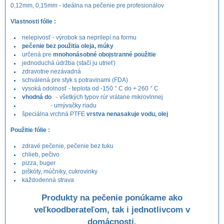
0,12mm, 0,15mm - ideálna na pečenie pre profesionálov
Vlastnosti fólie :
nelepivosť - výrobok sa neprilepí na formu
pečenie bez použitia oleja, múky
určená pre
mnohonásobné obojstranné použitie
jednoduchá údržba (stačí ju utrieť)
zdravotne nezávadná
schválená pre styk s potravinami (FDA)
vysoká odolnosť - teplota od -150 ° C do + 260 ° C
vhodná do
- všetkých typov rúr vrátane mikrovlnnej
- umývačky riadu
špeciálna vrchná PTFE
vrstva nenasakuje vodu, olej
Použitie fólie :
zdravé pečenie, pečenie bez tuku
chlieb, pečivo
pizza, buger
piškóty, múčniky, cukrovinky
každodenná strava
Produkty na pečenie ponúkame ako
veľkoodberateľom, tak i jednotlivcom v
domácnosti.