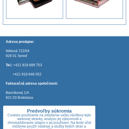
Adresa predajne:
Niklová 722/54
926 01 Sereď
Tel.:
+421 918 689 753
+421 918 646 052
Fakturačná adresa spoločnosti:
Bancíkovej 1/A
821 03 Bratislava
e-mail:
mateos@mateos.sk
Predvoľby súkromia
Otváracie hodiny:
Cookies používame na zlepšenie vašej návštevy tejto
webovej stránky, analýzu jej výkonnosti a
zhromažďovanie údajov o jej používaní. Na tento účel
Pondelok: 7:30 - 18:00
môžeme použiť nástroje a služby tretích strán a
Utorok: 7:30 - 18:00